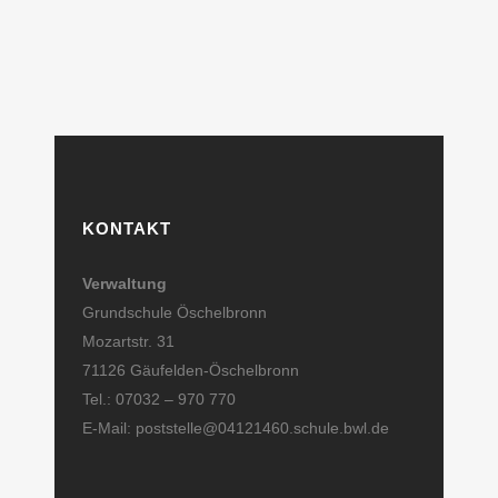
KONTAKT
Verwaltung
Grundschule Öschelbronn
Mozartstr. 31
71126 Gäufelden-Öschelbronn
Tel.: 07032 – 970 770
E-Mail: poststelle@04121460.schule.bwl.de