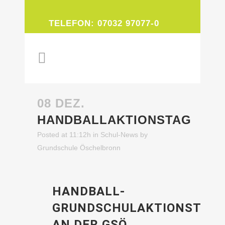
TELEFON: 07032 97077-0
08 DEZ.
HANDBALLAKTIONSTAG
Posted at 11:12h
in
Schul-News
by
Grundschule Öschelbronn
HANDBALL-
GRUNDSCHULAKTIONSTAG
AN DER GSÖ