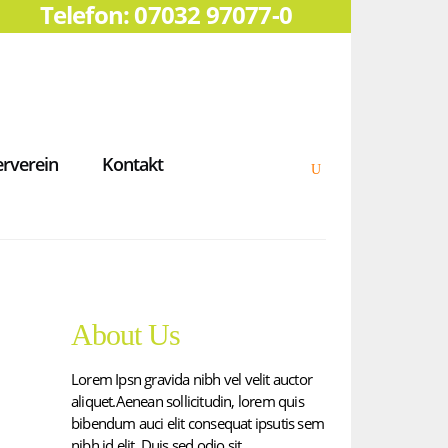
Telefon: 07032 97077-0
rverein
Kontakt
About Us
Lorem Ipsn gravida nibh vel velit auctor
aliquet.Aenean sollicitudin, lorem quis
bibendum auci elit consequat ipsutis sem
nibh id elit. Duis sed odio sit