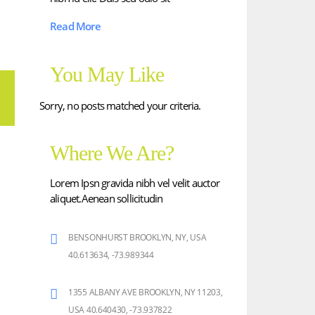
Read More
You May Like
Sorry, no posts matched your criteria.
Where We Are?
Lorem Ipsn gravida nibh vel velit auctor
aliquet.Aenean sollicitudin
BENSONHURST BROOKLYN, NY, USA
40.613634, -73.989344
1355 ALBANY AVE BROOKLYN, NY 11203,
USA 40.640430, -73.937822