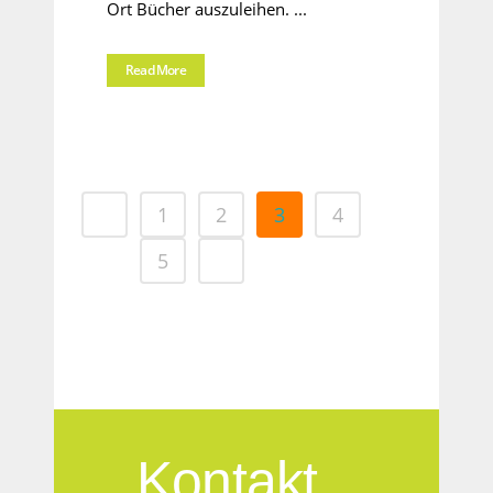
Ort Bücher auszuleihen. ...
Read More
1
2
3
4
5
Kontakt